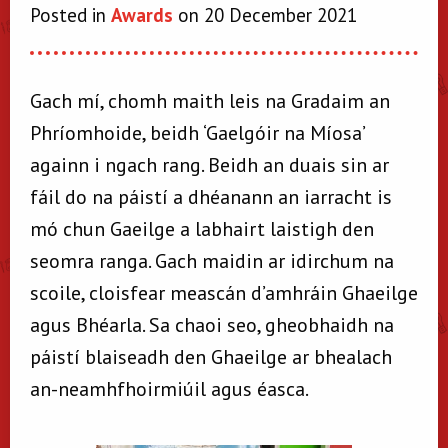
Posted in
Awards
on 20 December 2021
Gach mí, chomh maith leis na Gradaim an
Phríomhoide, beidh ‘Gaelgóir na Míosa’
againn i ngach rang. Beidh an duais sin ar
fáil do na páistí a dhéanann an iarracht is
mó chun Gaeilge a labhairt laistigh den
seomra ranga. Gach maidin ar idirchum na
scoile, cloisfear meascán d’amhráin Ghaeilge
agus Bhéarla. Sa chaoi seo, gheobhaidh na
páistí blaiseadh den Ghaeilge ar bhealach
an-neamhfhoirmiúil agus éasca.